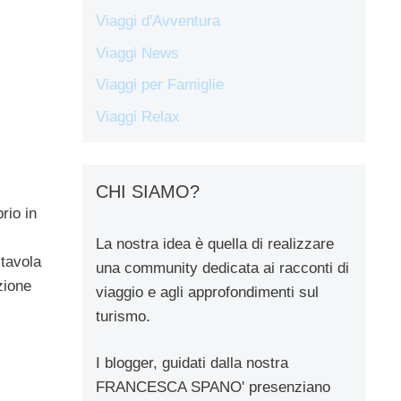
Viaggi d'Avventura
Viaggi News
Viaggi per Famiglie
Viaggi Relax
CHI SIAMO?
rio in
La nostra idea è quella di realizzare
 tavola
una community dedicata ai racconti di
zione
viaggio e agli approfondimenti sul
turismo.
I blogger, guidati dalla nostra
FRANCESCA SPANO' presenziano