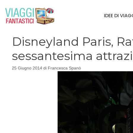
Vai
al
IDEE DI VIA
contenuto
Disneyland Paris, Rat
sessantesima attraz
25 Giugno 2014
di
Francesca Spanò