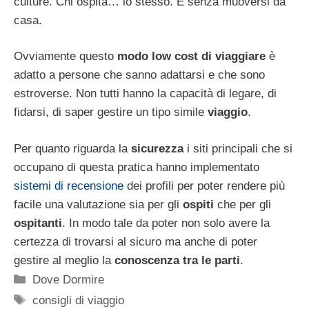
culture. Chi ospita… lo stesso. E senza muoversi da
casa.
Ovviamente questo
modo low cost di viaggiare
è
adatto a persone che sanno adattarsi e che sono
estroverse. Non tutti hanno la capacità di legare, di
fidarsi, di saper gestire un tipo simile
viaggio
.
Per quanto riguarda la
sicurezza
i siti principali che si
occupano di questa pratica hanno implementato
sistemi di recensione
dei profili per poter rendere più
facile una valutazione sia per gli
ospiti
che per gli
ospitanti
. In modo tale da poter non solo avere la
certezza di trovarsi al sicuro ma anche di poter
gestire al meglio la
conoscenza tra le parti
.
Categorie
Dove Dormire
Tag
consigli di viaggio