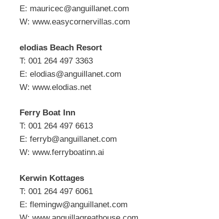
E:
mauricec@anguillanet.com
W: www.easycornervillas.com
elodias Beach Resort
T: 001 264 497 3363
E:
elodias@anguillanet.com
W: www.elodias.net
Ferry Boat Inn
T: 001 264 497 6613
E:
ferryb@anguillanet.com
W: www.ferryboatinn.ai
Kerwin Kottages
T: 001 264 497 6061
E:
flemingw@anguillanet.com
W: www.anguillagreathouse.com