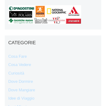
CATEGORIE
Cosa Fare
Cosa Vedere
Curiosità
Dove Dormire
Dove Mangiare
Idee di Viaggio