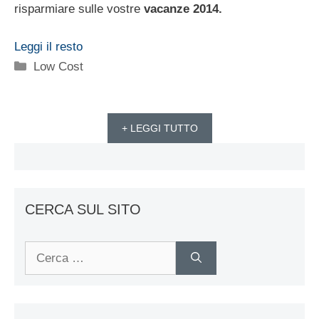
risparmiare sulle vostre
vacanze 2014.
Leggi il resto
Categorie
Low Cost
+ LEGGI TUTTO
CERCA SUL SITO
Ricerca
per: