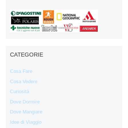
CATEGORIE
Cosa Fare
Cosa Vedere
Curiosità
Dove Dormire
Dove Mangiare
Idee di Viaggio