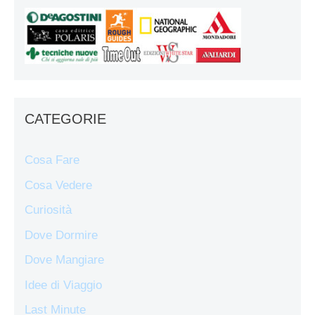
CATEGORIE
Cosa Fare
Cosa Vedere
Curiosità
Dove Dormire
Dove Mangiare
Idee di Viaggio
Last Minute