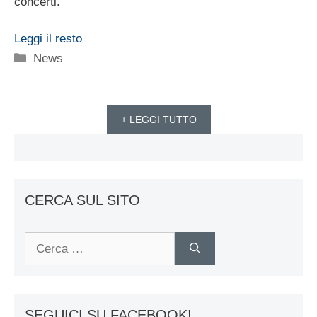
concerti.
Leggi il resto
Categorie
News
+ LEGGI TUTTO
CERCA SUL SITO
Ricerca
per:
SEGUICI SU FACEBOOK!