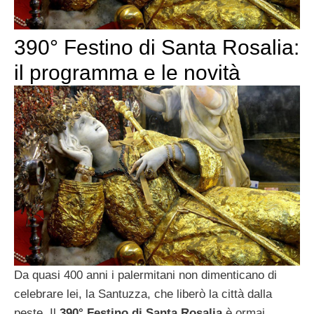
390° Festino di Santa Rosalia:
il programma e le novità
Da quasi 400 anni i palermitani non dimenticano di
celebrare lei, la Santuzza, che liberò la città dalla
peste. Il
390° Festino di Santa Rosalia
è ormai