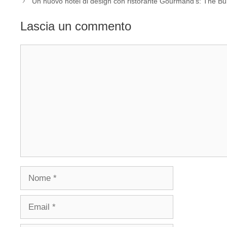
Un nuovo hotel di design con ristorante Gourmand’s: The Bu
Lascia un commento
Commento
Nome
Email