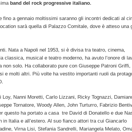
ssima
band del rock progressive italiano.
fino a gennaio moltissimi saranno gli incontri dedicati al c
a location sarà quella di Palazzo Comitale, dove è atteso una
nti. Nata a Napoli nel 1953, si è divisa tra teatro, cinema,
ia classica, musical e teatro moderno, ha avuto l’onore di la
a non solo. Ha collaborato pure con Giuseppe Patroni Griffi,
molti altri. Più volte ha vestito importanti ruoli da protag
O.
i Loy, Nanni Moretti, Carlo Lizzani, Ricky Tognazzi, Damian
eppe Tornatore, Woody Allen, John Turturro, Fabrizio Bentiv
er questo ha portato a casa tre David di Donatello e due Nas
in Italia e all’estero. Al suo fianco attori tra cui Giancarlo
adine, Virna Lisi, Stefania Sandrelli, Mariangela Melato, Om