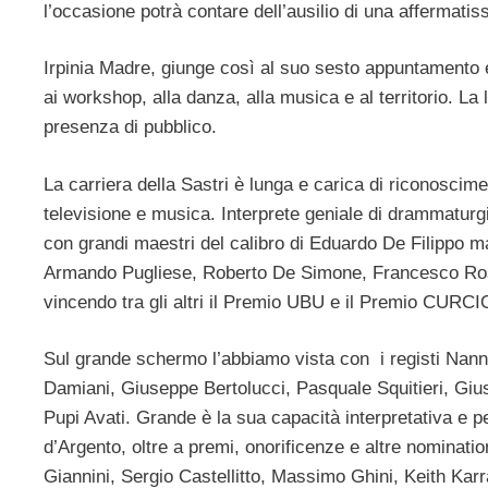
l’occasione potrà contare dell’ausilio di una affermati
Irpinia Madre, giunge così al suo sesto appuntamento e 
ai workshop, alla danza, alla musica e al territorio. L
presenza di pubblico.
La carriera della Sastri è lunga e carica di riconoscime
televisione e musica. Interprete geniale di drammaturg
con grandi maestri del calibro di Eduardo De Filippo m
Armando Pugliese, Roberto De Simone, Francesco Rosi e 
vincendo tra gli altri il Premio UBU e il Premio CURCI
Sul grande schermo l’abbiamo vista con i registi Nann
Damiani, Giuseppe Bertolucci, Pasquale Squitieri, Gius
Pupi Avati. Grande è la sua capacità interpretativa e p
d’Argento, oltre a premi, onorificenze e altre nomination 
Giannini, Sergio Castellitto, Massimo Ghini, Keith Karr