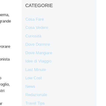
CATEGORIE
inema,
Cosa Fare
 grande
Cosa Vedere
Curiosità
Dove Dormire
vorare
Dove Mangiare
onista
Idee di Viaggio
Last Minute
Low Cost
o
oglio,
News
tri
Redazionale
Travel Tips
ar