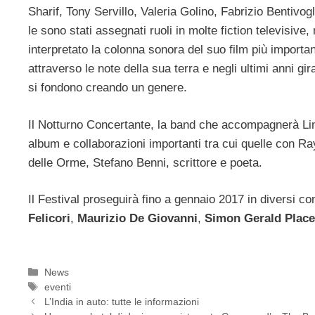
Sharif, Tony Servillo, Valeria Golino, Fabrizio Bentivo
le sono stati assegnati ruoli in molte fiction televisiv
interpretato la colonna sonora del suo film più importa
attraverso le note della sua terra e negli ultimi anni gi
si fondono creando un genere.
Il Notturno Concertante, la band che accompagnerà Lin
album e collaborazioni importanti tra cui quelle con Ra
delle Orme, Stefano Benni, scrittore e poeta.
Il Festival proseguirà fino a gennaio 2017 in diversi comu
Felicori
,
Maurizio De Giovanni
,
Simon Gerald Place
Categorie
News
Tag
eventi
L’India in auto: tutte le informazioni