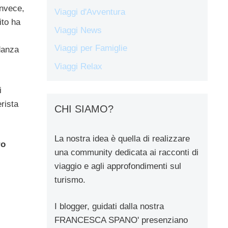
invece,
Viaggi d'Avventura
ito ha
Viaggi News
Viaggi per Famiglie
 danza
Viaggi Relax
i
rista
CHI SIAMO?
La nostra idea è quella di realizzare
ro
una community dedicata ai racconti di
viaggio e agli approfondimenti sul
turismo.
I blogger, guidati dalla nostra
FRANCESCA SPANO' presenziano