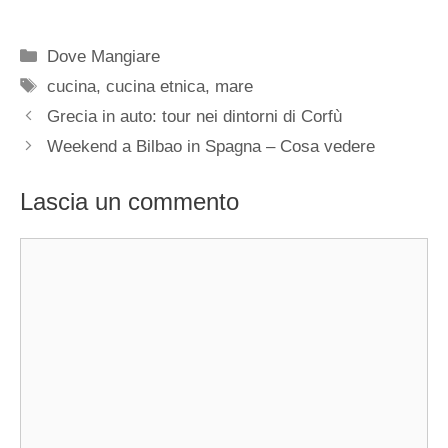
Categorie
Dove Mangiare
Tag
cucina
,
cucina etnica
,
mare
Grecia in auto: tour nei dintorni di Corfù
Weekend a Bilbao in Spagna – Cosa vedere
Lascia un commento
Commento