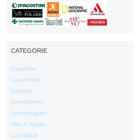
CATEGORIE
Cosa Fare
Cosa Vedere
Curiosità
Dove Dormire
Dove Mangiare
Idee di Viaggio
Last Minute