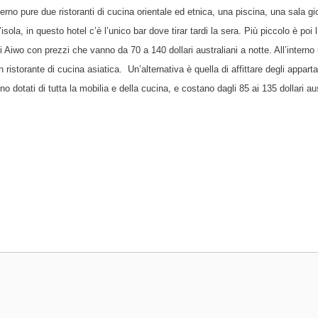
terno pure
due ristoranti di cucina orientale ed etnica, una piscina, una sala gi
sola, in questo hotel c’è l’unico bar dove tirar tardi la sera.
Più piccolo è poi l
di Aiwo con prezzi che
vanno da 70 a 140 dollari australiani a notte. All’interno
 un ristorante di cucina asiatica.
Un’alternativa è quella di affittare degli appart
otati di tutta la mobilia e della cucina, e costano dagli 85 ai 135 dollari aus