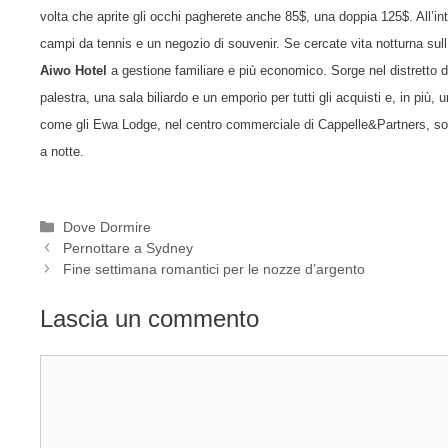
volta che aprite gli occhi pagherete anche
85$, una doppia 125$. All’in
campi da tennis e un negozio di souvenir. Se cercate vita notturna sull’i
Aiwo Hotel
a gestione familiare e più economico. Sorge nel
distretto 
palestra, una sala biliardo e un emporio per tutti gli acquisti e, in più,
come gli
Ewa Lodge, nel centro commerciale di Cappelle&Partners, sono d
a notte.
Categorie
Dove Dormire
Pernottare a Sydney
Fine settimana romantici per le nozze d’argento
Lascia un commento
Commento