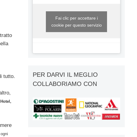
Fai clic per accettare i
cookie per questo servizio
tratto
ella
PER DARVI IL MEGLIO
 tutto.
COLLABORIAMO CON
ltro,
Hotel,
camere
 ogni