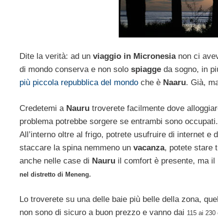
Dite la verità: ad un
viaggio in Micronesia
non ci avev
di mondo conserva e non solo
spiagge
da sogno, in più
più piccola repubblica del mondo
che è
Naaru
. Già, m
Credetemi a
Nauru
troverete facilmente dove alloggiare
problema potrebbe sorgere se entrambi sono occupati. I
All’interno oltre al frigo, potrete usufruire di internet e
staccare la spina nemmeno un
vacanza
, potete stare 
anche nelle case di
Nauru
il comfort è presente, ma il 
nel distretto di Meneng.
Lo troverete su una delle baie più belle della zona, qu
non sono di sicuro a buon prezzo e vanno dai
115 ai 230 