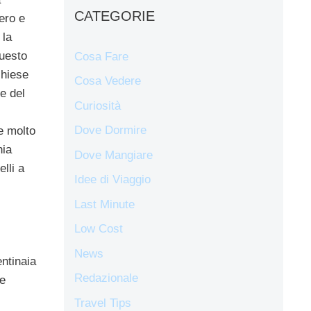
CATEGORIE
ero e
 la
Questo
Cosa Fare
chiese
Cosa Vedere
e del
Curiosità
Dove Dormire
e molto
hia
Dove Mangiare
lli a
Idee di Viaggio
Last Minute
Low Cost
News
entinaia
Redazionale
e
Travel Tips