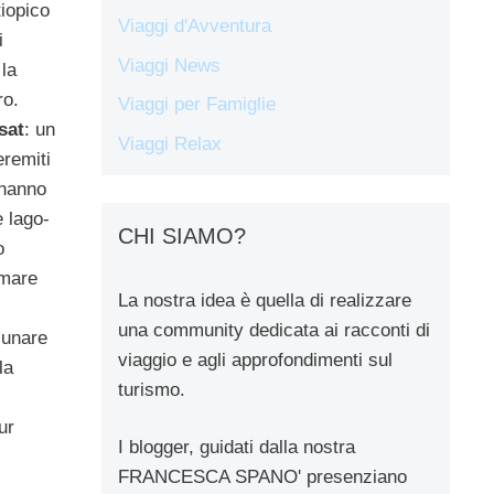
tiopico
Viaggi d'Avventura
i
Viaggi News
la
ro.
Viaggi per Famiglie
sat
: un
Viaggi Relax
eremiti
 hanno
e lago-
CHI SIAMO?
o
rmare
La nostra idea è quella di realizzare
una community dedicata ai racconti di
lunare
viaggio e agli approfondimenti sul
la
turismo.
ur
I blogger, guidati dalla nostra
FRANCESCA SPANO' presenziano