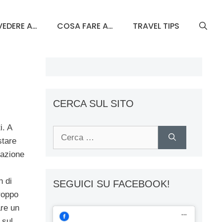
EDERE A…
COSA FARE A…
TRAVEL TIPS
CERCA SUL SITO
i. A
Ricerca
stare
per:
nazione
 di
SEGUICI SU FACEBOOK!
roppo
are un
 sul