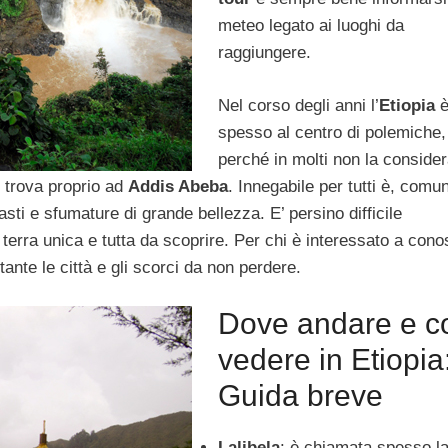
meteo legato ai luoghi da
raggiungere.
Nel corso degli anni l’
Etiopia
è
spesso al centro di polemiche,
perché in molti non la consider
 trova proprio ad
Addis Abeba
. Innegabile per tutti è, comun
asti e sfumature di grande bellezza. E’ persino difficile
a terra unica e tutta da scoprire. Per chi è interessato a cono
ante le città e gli scorci da non perdere.
Dove andare e c
vedere in Etiopia
Guida breve
Lalibela
: è chiamata spesso l