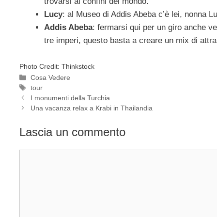
trovarsi ai confini del mondo.
Lucy
: al Museo di Addis Abeba c’è lei, nonna L
Addis Abeba
: fermarsi qui per un giro anche ve
tre imperi, questo basta a creare un mix di attr
Photo Credit: Thinkstock
Categorie
Cosa Vedere
Tag
tour
I monumenti della Turchia
Una vacanza relax a Krabi in Thailandia
Lascia un commento
Commento