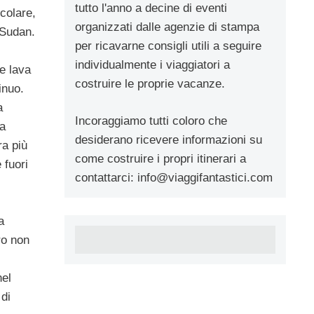
tutto l'anno a decine di eventi
colare,
organizzati dalle agenzie di stampa
 Sudan.
per ricavarne consigli utili a seguire
individualmente i viaggiatori a
e lava
costruire le proprie vacanze.
inuo.
a
Incoraggiamo tutti coloro che
a
desiderano ricevere informazioni su
ra più
come costruire i propri itinerari a
 fuori
contattarci:
info@viaggifantastici.com
a
ro non
nel
 di