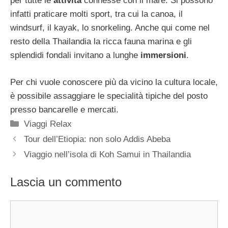
per tutte le
attività
connesse con il mare. Si possono
infatti praticare molti sport, tra cui la canoa, il
windsurf, il kayak, lo snorkeling. Anche qui come nel
resto della Thailandia la ricca fauna marina e gli
splendidi fondali invitano a lunghe
immersioni
.
Per chi vuole conoscere più da vicino la cultura locale,
è possibile assaggiare le specialità tipiche del posto
presso bancarelle e mercati.
Categorie
Viaggi Relax
Tour dell’Etiopia: non solo Addis Abeba
Viaggio nell’isola di Koh Samui in Thailandia
Lascia un commento
Commento