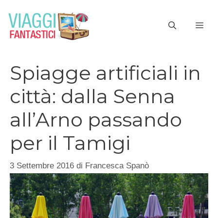
Vai
al
ME
contenuto
Spiagge artificiali in
città: dalla Senna
all’Arno passando
per il Tamigi
3 Settembre 2016
di
Francesca Spanò