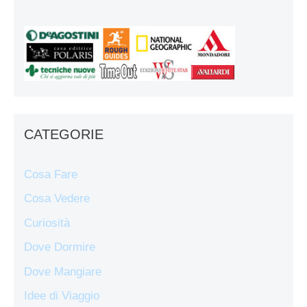
CATEGORIE
Cosa Fare
Cosa Vedere
Curiosità
Dove Dormire
Dove Mangiare
Idee di Viaggio