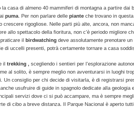
o la casa di almeno 40 mammiferi di montagna a partire dai 
ai
puma
. Per non parlare delle
piante
che trovano in quest
 crescere rigogliose. Nelle parti più alte, ancora, non manc
e allo spettacolo della fioritura, non c’è periodo migliore c
praticare il
birdwatching
deve assolutamente prenotare un
ie di uccelli presenti, potrà certamente tornare a casa soddis
 il
trekking ,
scegliendo i sentieri per l’esplorazione autono
ome al solito, è sempre meglio non avventurarsi in luoghi tro
ti. Un consiglio per chi decide di visitarla, è di registrarsi pr
er anche usufruire di guide in spagnolo dedicate alla geologia e
incipali servizi dove ci si può accampare, ma è sempre megl
te di cibo a breve distanza. Il Parque Nacional è aperto tutti