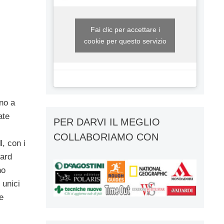
Fai clic per accettare i
cookie per questo servizio
ino a
ate
PER DARVI IL MEGLIO
COLLABORIAMO CON
l
, con i
dard
no
 unici
e