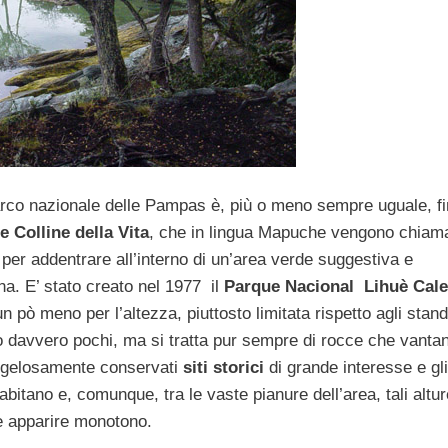
parco nazionale delle Pampas è, più o meno sempre uguale, f
e Colline della Vita
, che in lingua Mapuche vengono chiam
 per addentrare all’interno di un’area verde suggestiva e
una. E’ stato creato nel 1977 il
Parque Nacional Lihuè Cale
n pò meno per l’altezza, piuttosto limitata rispetto agli stan
no davvero pochi, ma si tratta pur sempre di rocce che vanta
ono gelosamente conservati
siti storici
di grande interesse e gli
bitano e, comunque, tra le vaste pianure dell’area, tali altur
e apparire monotono.