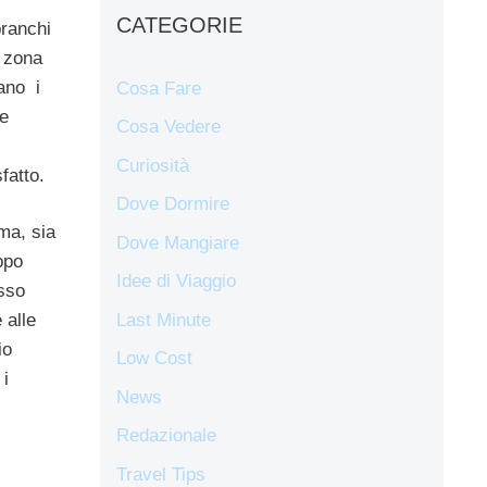
CATEGORIE
branchi
a zona
ano i
Cosa Fare
he
Cosa Vedere
Curiosità
fatto.
Dove Dormire
ma, sia
Dove Mangiare
ppo
Idee di Viaggio
esso
Last Minute
 alle
io
Low Cost
 i
News
Redazionale
Travel Tips