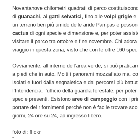
Novantanove chilometri quadrati di parco costituiscon
di
guanachi,
ai
gatti selvatici,
fino alle
volpi grigie
e 
un terreno ben più umido delle aride Pampas e possono
cactus
di ogni specie e dimensione e, per poter assister
visitare il parco tra ottobre e fine novembre. Chi adora 
viaggio in questa zona, visto che con le oltre 160 spec
Ovviamente, all’interno dell’area verde, si può praticare
a piedi che in auto. Molti i panorami mozzafiato ma, c
isolati e fuori dalla segnaletica e dai percorsi più battu
l’Intendencia, l’ufficio della guardia forestale, per pot
specie presenti. Esistono
aree di campeggio
con i pr
portare dei rifornimenti perchè non è facile trovare scor
giorni, 24 ore su 24, ad ingresso libero.
foto di: flickr