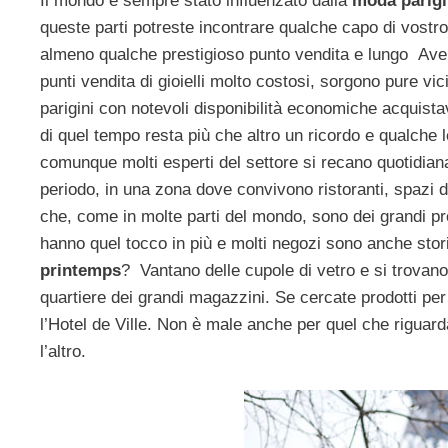
Il mondo è sempre stato influenzato dalla
moda parigi
queste parti potreste incontrare qualche capo di vostro g
almeno qualche prestigioso punto vendita e lungo Aven
punti vendita di gioielli molto costosi, sorgono pure vic
parigini con notevoli disponibilità economiche acquist
di quel tempo resta più che altro un ricordo e qualche 
comunque molti esperti del settore si recano quotidia
periodo, in una zona dove convivono ristoranti, spazi d’
che, come in molte parti del mondo, sono dei grandi prota
hanno quel tocco in più e molti negozi sono anche sto
printemps
? Vantano delle cupole di vetro e si trovano
quartiere dei grandi magazzini. Se cercate prodotti per
l’Hotel de Ville. Non è male anche per quel che riguarda
l’altro.