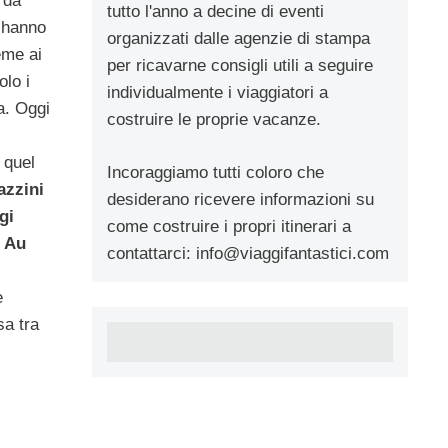
da
tutto l'anno a decine di eventi
i hanno
organizzati dalle agenzie di stampa
eme ai
per ricavarne consigli utili a seguire
olo i
individualmente i viaggiatori a
a. Oggi
costruire le proprie vacanze.
 quel
Incoraggiamo tutti coloro che
azzini
desiderano ricevere informazioni su
gi
come costruire i propri itinerari a
Au
contattarci:
info@viaggifantastici.com
e
sa tra