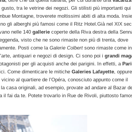
na
, oltre che da quella italiana, per cui durante una
vacanza
usto, tra le vetrine dei negozi. Gli stilisti più importanti qu
bue Montagne, troverete moltissimi abiti di alta moda. Insi
ino gli alberghi più famosi come il Ritz Hotel.Già nel XIX sec
avano nelle 140
gallerie
coperte della Riva destra della Senn
leggenda, visto che ne sono rimaste non più di trenta, dove
namente. Posti come la
Galerie Colbert
sono rimaste come in
arte, antiquari e negozi di design. Ci sono poi i
grandi mag
gonisti per gli acquisti anche dei parigini. In effetti, a
Pari
rici. Come dimenticare le mitiche
Galeries Lafayette
, oppure
 vicino al quartiere de l’Opéra, conosciuto appunto come il
 la casa originali, ad esempio, provate ad andare al Bazar d
 il fai da te. Potete trovarlo in Rue de Rivoli, piuttosto famo