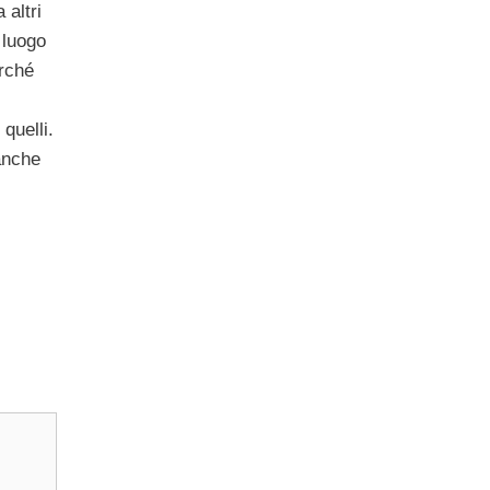
 altri
 luogo
erché
quelli.
 anche