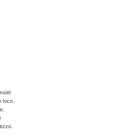
molti
n loco.
e,
e
mezzo.