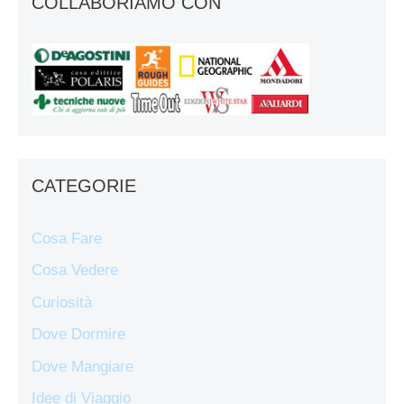
COLLABORIAMO CON
CATEGORIE
Cosa Fare
Cosa Vedere
Curiosità
Dove Dormire
Dove Mangiare
Idee di Viaggio