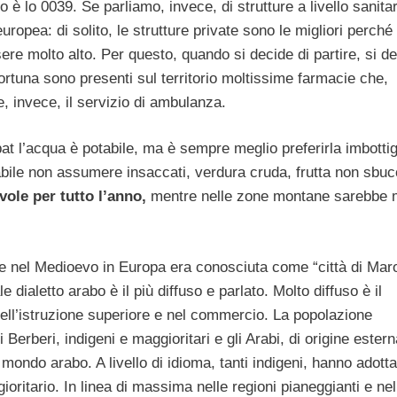
 è lo 0039. Se parliamo, invece, di strutture a livello sanitar
pea: di solito, le strutture private sono le migliori perché
re molto alto. Per questo, quando si decide di partire, si d
fortuna sono presenti sul territorio moltissime farmacie che,
e, invece, il servizio di ambulanza.
 l’acqua è potabile, ma è sempre meglio preferirla imbottig
abile non assumere insaccati, verdura cruda, frutta non sbuc
vole per tutto l’anno,
mentre nelle zone montane sarebbe 
he nel Medioevo in Europa era conosciuta come “città di Mar
e dialetto arabo è il più diffuso e parlato. Molto diffuso è il
ell’istruzione superiore e nel commercio. La popolazione
erberi, indigeni e maggioritari e gli Arabi, di origine estern
ondo arabo. A livello di idioma, tanti indigeni, hanno adotta
ritario. In linea di massima nelle regioni pianeggianti e nel