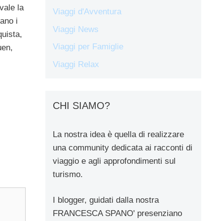
vale la
Viaggi d'Avventura
ano i
Viaggi News
quista,
Viaggi per Famiglie
uen,
Viaggi Relax
CHI SIAMO?
La nostra idea è quella di realizzare
una community dedicata ai racconti di
viaggio e agli approfondimenti sul
turismo.
I blogger, guidati dalla nostra
FRANCESCA SPANO' presenziano