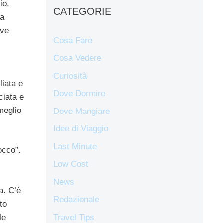
io,
CATEGORIE
 a
eve
Cosa Fare
Cosa Vedere
Curiosità
liata e
Dove Dormire
ciata e
meglio
Dove Mangiare
Idee di Viaggio
Last Minute
occo”.
Low Cost
News
a. C’è
Redazionale
to
Travel Tips
le