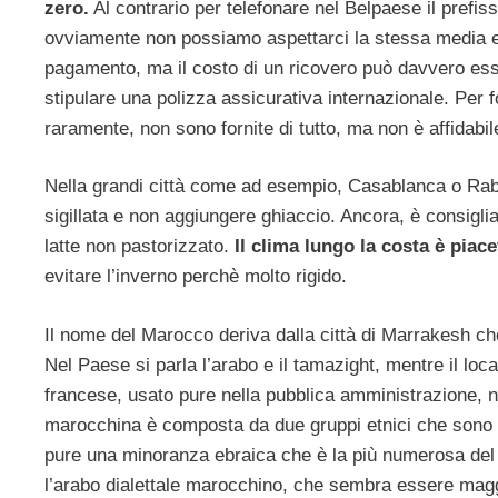
zero.
Al contrario per telefonare nel Belpaese il prefisso
ovviamente non possiamo aspettarci la stessa media euro
pagamento, ma il costo di un ricovero può davvero esse
stipulare una polizza assicurativa internazionale. Per 
raramente, non sono fornite di tutto, ma non è affidabil
Nella grandi città come ad esempio, Casablanca o Rabat
sigillata e non aggiungere ghiaccio. Ancora, è consigli
latte non pastorizzato.
Il clima lungo la costa è piace
evitare l’inverno perchè molto rigido.
Il nome del Marocco deriva dalla città di Marrakesh c
Nel Paese si parla l’arabo e il tamazight, mentre il local
francese, usato pure nella pubblica amministrazione, n
marocchina è composta da due gruppi etnici che sono i B
pure una minoranza ebraica che è la più numerosa del m
l’arabo dialettale marocchino, che sembra essere maggio