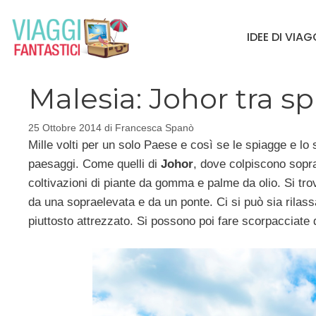
Vai
al
IDEE DI VIA
contenuto
Malesia: Johor tra s
25 Ottobre 2014
di
Francesca Spanò
Mille volti per un solo Paese e così se le spiagge e lo
paesaggi. Come quelli di
Johor
, dove colpiscono sopratt
coltivazioni di piante da gomma e palme da olio. Si tro
da una sopraelevata e da un ponte. Ci si può sia rilas
piuttosto attrezzato. Si possono poi fare scorpacciate di