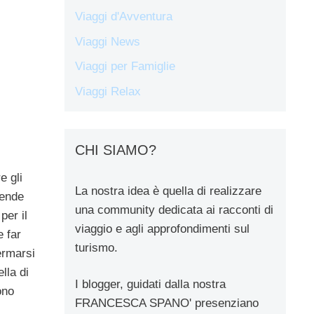
Viaggi d'Avventura
Viaggi News
Viaggi per Famiglie
Viaggi Relax
CHI SIAMO?
e gli
La nostra idea è quella di realizzare
rende
una community dedicata ai racconti di
per il
viaggio e agli approfondimenti sul
e far
turismo.
ermarsi
lla di
I blogger, guidati dalla nostra
ono
FRANCESCA SPANO' presenziano