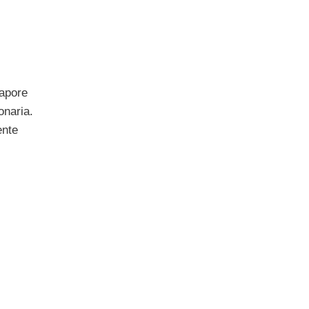
gapore
onaria.
ente