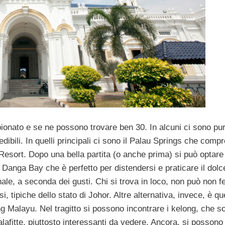
onato e se ne possono trovare ben 30. In alcuni ci sono pur
edibili. In quelli principali ci sono il Palau Springs che comp
sort. Dopo una bella partita (o anche prima) si può optare 
Danga Bay che è perfetto per distendersi e praticare il dolc
nale, a seconda dei gusti. Chi si trova in loco, non può non f
 tipiche dello stato di Johor. Altre alternativa, invece, è que
ng Malayu. Nel tragitto si possono incontrare i kelong, che s
lafitte, piuttosto interessanti da vedere. Ancora, si possono