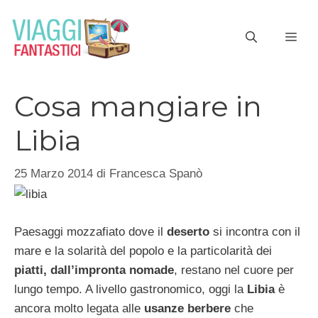
Vai
al
ME
contenuto
Cosa mangiare in
Libia
25 Marzo 2014
di
Francesca Spanò
Paesaggi mozzafiato dove il
deserto
si incontra con il
mare e la solarità del popolo e la particolarità dei
piatti, dall’impronta nomade
, restano nel cuore per
lungo tempo. A livello gastronomico, oggi la
Libia
è
ancora molto legata alle
usanze berbere
che