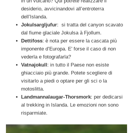
in un vulcano? Qui potrete realizzare il
desiderio, avvicinandovi all’entroterra
dell’Islanda.
Jokulsargljufur
: si tratta del canyon scavato
dal fiume glaciale Jokulsa à Fjollum.
Dettifoss
: è nota per essere la cascata più
imponente d’Europa. E’ forse il caso di non
vederla e fotografarla?
Vatnajokull
: in tutto il Paese non esiste
ghiacciaio più grande. Potete scegliere di
visitarlo a piedi o optare per gli sci o la
motoslitta.
Landmannalaugar-Thorsmork
: per dedicarsi
al trekking in Islanda. Le emozioni non sono
risparmiate.