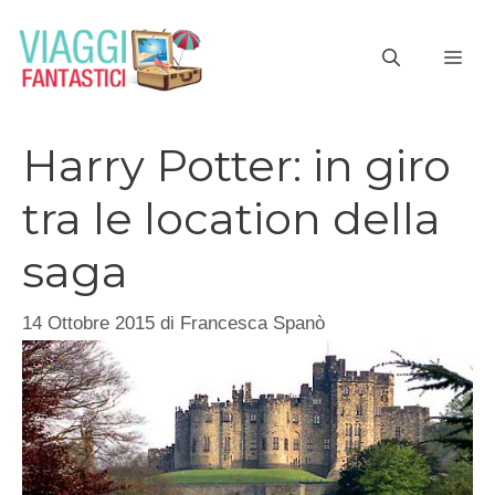
Vai
al
ME
contenuto
Harry Potter: in giro
tra le location della
saga
14 Ottobre 2015
di
Francesca Spanò