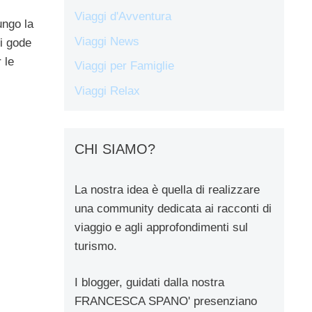
Viaggi d'Avventura
ungo la
Viaggi News
si gode
 le
Viaggi per Famiglie
Viaggi Relax
CHI SIAMO?
La nostra idea è quella di realizzare
una community dedicata ai racconti di
viaggio e agli approfondimenti sul
turismo.
I blogger, guidati dalla nostra
FRANCESCA SPANO' presenziano