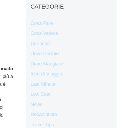
CATEGORIE
Cosa Fare
Cosa Vedere
Curiosità
Dove Dormire
Dove Mangiare
onado
Idee di Viaggio
’ più a
Last Minute
a è
Low Cost
i
News
ci
Redazionale
k
,
Travel Tips