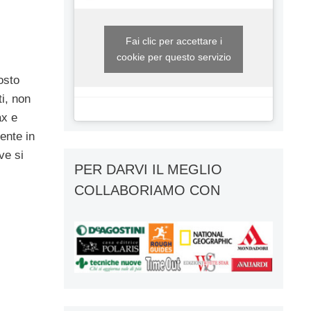
Fai clic per accettare i
cookie per questo servizio
osto
ti, non
ax e
iente in
ve si
PER DARVI IL MEGLIO
COLLABORIAMO CON