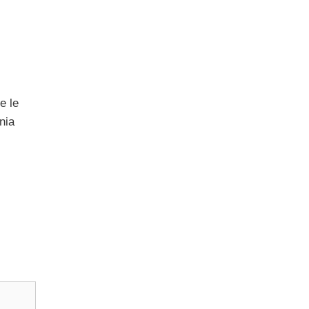
e le
nia