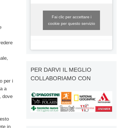
Fai clic per accettare i
cookie per questo servizio
e
vedere
ale,
PER DARVI IL MEGLIO
COLLABORIAMO CON
o per i
ga a
, dove
uesto
ete in