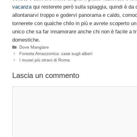
vacanza
qui resterete però sulla spiaggia, quindi è da q
allontanarvi troppo e godervi panorama e caldo, comoda
tornerete con qualche chilo in più e avrete scoperto un 
unico che sa far innamorare anche chi non è facile a tro
domestiche.
Categorie
Dove Mangiare
Foresta Amazzonica: case sugli alberi
I musei più strani di Roma
Lascia un commento
Commento