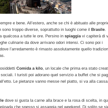
sempre e bene. All’estero, anche se chi è abituato alle propri
on sono troppo diverse, soprattutto in luoghi come il
Brasile
.
a qualcosa a tutte le ore. Persino in
spiaggia
vi capiterà di 
ghe culinarie da dove arrivano odori intensi. Ci sono poi i
ns dove l’arredamento è rimasto assolutamente quello tradizion
as.
osiddetti
Comida a kilo
, un locale che prima era stato creat
ociali. I turisti poi adorano quel servizio a buffet che si pa
ll’etto. Le pietanze vanno messe nel piatto, si va alla cassa
le
dove si gusta la carne alla brace e la rosa di scelta, in q
fejioada che spesso si assaggia nel weekend. Di solito se si