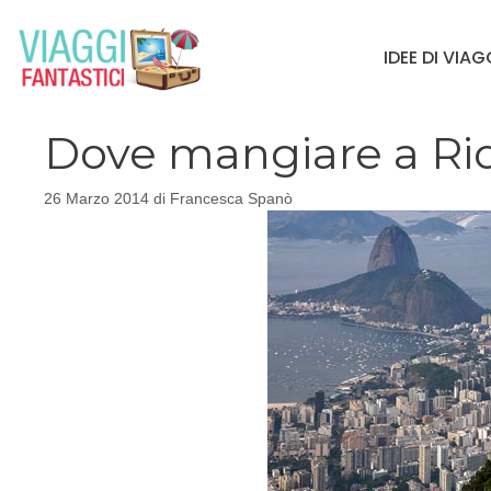
Vai
al
IDEE DI VIA
contenuto
Dove mangiare a Rio
26 Marzo 2014
di
Francesca Spanò