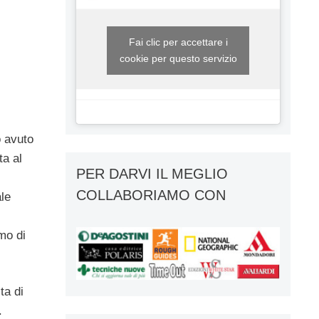
Fai clic per accettare i
cookie per questo servizio
o avuto
a al
PER DARVI IL MEGLIO
i
COLLABORIAMO CON
ale
mo di
ta di
.