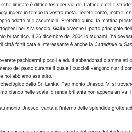
che limitate è difficoltoso per via del traffico e delle strade
raggiungere in tempo la vostra meta. Tenete conto, inoltre, ch
prio adatte alle escursioni. Preferite quindi la mattina prest
ortoghesi nel XIV secolo,
Galle
divenne il porto principale dell
nio britannico. Il 26 dicembre del 2004 lo tsunami l’ha devas
i città fortificata e interessante è anche la
Cattedrale di San
troverete pachidermi piccoli e adulti abbandonati o ammalati 
ento del pasto durante il quale i cuccioli vengono nutriti con
le noi abbiamo assistito.
archeologico dello Sri Lanka, Patrimonio Unesco. Vi si trovan
mo bianco nelle scale lo rende brillante non appena arriva il
trimonio Unesco, vanta all’interno delle splendide grotte abb
be conservata proprio questa parte del corpo del Buddha e 