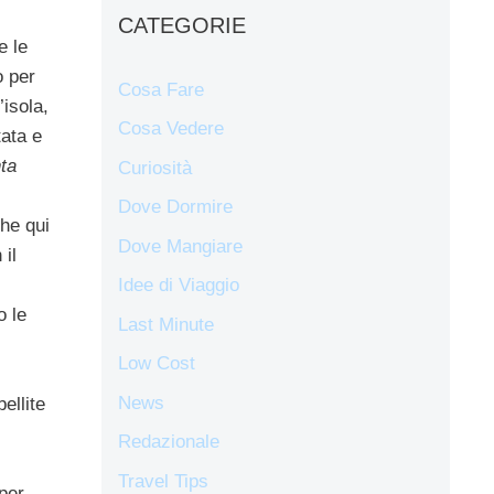
CATEGORIE
e le
o per
Cosa Fare
’isola,
Cosa Vedere
tata e
ta
Curiosità
Dove Dormire
che qui
Dove Mangiare
 il
Idee di Viaggio
o le
Last Minute
Low Cost
News
ellite
Redazionale
Travel Tips
per