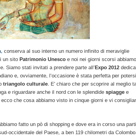
a,
conserva al suo interno un numero infinito di meraviglie
i un sito
Patrimonio Unesco
e noi nei giorni scorsi abbiam
e. Siamo stati invitati a prendere parte all’
Expo 2012
dedicat
ndiano e, ovviamente, l’occasione è stata perfetta per poters
to
triangolo culturale
. E’ chiaro che per scoprire al meglio t
ga e riguardare anche il nord con le splendide
spiagge
e
a ecco che cosa abbiamo visto in cinque giorni e vi consiglia
 abbiamo fatto un pò di shopping e dove era in corso una parti
a sud-occidentale del Paese, a ben 119 chilometri da Colombo