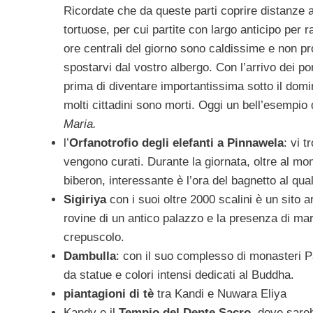
Ricordate che da queste parti coprire distanze an
tortuose, per cui partite con largo anticipo per 
ore centrali del giorno sono caldissime e non pro
spostarvi dal vostro albergo. Con l’arrivo dei p
prima di diventare importantissima sotto il domi
molti cittadini sono morti. Oggi un bell’esempio d
Maria.
l’
Orfanotrofio degli elefanti a Pinnawela
: vi 
vengono curati. Durante la giornata, oltre al mom
biberon, interessante è l’ora del bagnetto al qua
Sigiriya
con i suoi oltre 2000 scalini è un sito 
rovine di un antico palazzo e la presenza di mar
crepuscolo.
Dambulla
: con il suo complesso di monasteri Pa
da statue e colori intensi dedicati al Buddha.
piantagioni di tè
tra Kandi e Nuwara Eliya
Kandy e il
Tempio del Dente Sacro,
dove sareb