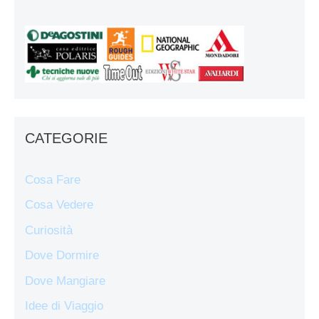
CATEGORIE
Cosa Fare
Cosa Vedere
Curiosità
Dove Dormire
Dove Mangiare
Idee di Viaggio