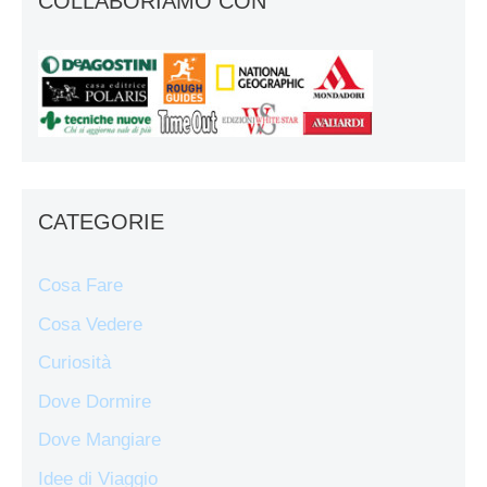
COLLABORIAMO CON
CATEGORIE
Cosa Fare
Cosa Vedere
Curiosità
Dove Dormire
Dove Mangiare
Idee di Viaggio