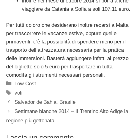
inoltre nel mese di ottobre 2014 si potrà anche
viaggiare da Catania a Sofia a soli 107,11 euro.
Per tutti coloro che desiderano inoltre recarsi a Malta
per trascorrere le vacanze estive, oppure quelle
primaverili, c’è la possibilità di spendere meno per il
trasporto dell’attrezzatura necessaria per la pratica
delle immersioni. Basterà aggiungere infatti al prezzo
del biglietto solo 5 euro per trasportare in tutta
comodità gli strumenti necessari personali.
Categorie
Low Cost
Tag
voli
Salvador de Bahia, Brasile
Settimane bianche 2014 – Il Trentino Alto Adige la
regione più gettonata
Lascia un commento