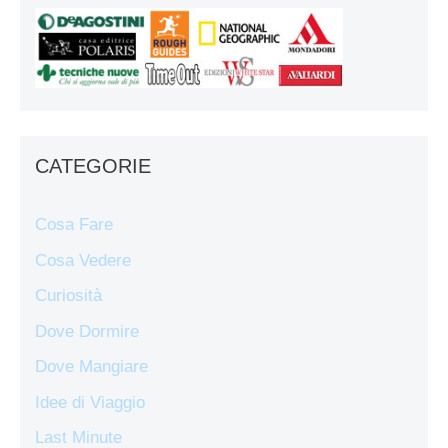
CATEGORIE
Cosa Fare
Cosa Vedere
Curiosità
Dove Dormire
Dove Mangiare
Idee di Viaggio
Last Minute