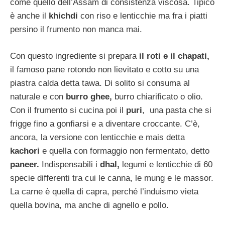
come quello dell’Assam di consistenza viscosa. Tipico
è anche il
khichdi
con riso e lenticchie ma fra i piatti
persino il frumento non manca mai.
Con questo ingrediente si prepara
il roti e il chapati,
il famoso pane rotondo non lievitato e cotto su una
piastra calda detta tawa. Di solito si consuma al
naturale e con
burro ghee,
burro chiarificato o olio.
Con il frumento si cucina poi il
puri
, una pasta che si
frigge fino a gonfiarsi e a diventare croccante. C’è,
ancora, la versione con lenticchie e mais detta
kachori
e quella con formaggio non fermentato, detto
paneer.
Indispensabili i
dhal,
legumi e lenticchie di 60
specie differenti tra cui le canna, le mung e le massor.
La carne è quella di capra, perché l’induismo vieta
quella bovina, ma anche di agnello e pollo.