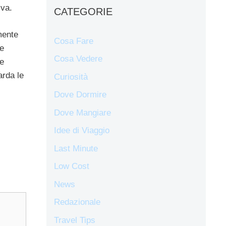
iva.
CATEGORIE
amente
Cosa Fare
re
Cosa Vedere
he
arda le
Curiosità
Dove Dormire
Dove Mangiare
Idee di Viaggio
Last Minute
Low Cost
News
Redazionale
Travel Tips