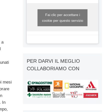
Fai clic per accettare i
cookie per questo servizio
 a
l
PER DARVI IL MEGLIO
unati
COLLABORIAMO CON
ei mesi
iorare
on
. In
mpo,