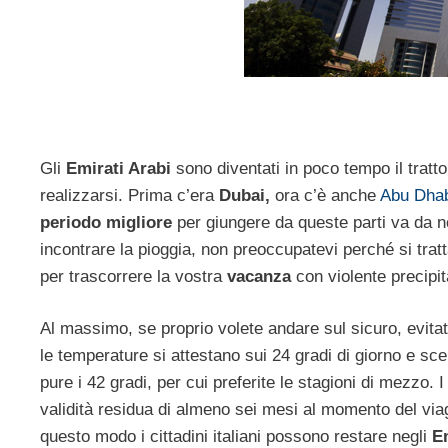
Gli
Emirati Arabi
sono diventati in poco tempo il tratt
realizzarsi. Prima c’era
Dubai,
ora c’è anche
Abu Dha
periodo migliore
per giungere da queste parti va da no
incontrare la pioggia, non preoccupatevi perché si tra
per trascorrere la vostra
vacanza
con violente precipit
Al massimo, se proprio volete andare sul sicuro, evita
le temperature si attestano sui 24 gradi di giorno e sc
pure i 42 gradi, per cui preferite le stagioni di mezzo. 
validità residua di almeno sei mesi al momento del viagg
questo modo i cittadini italiani possono restare negli
E