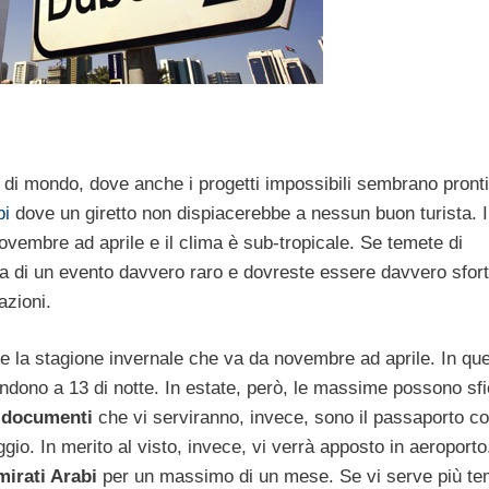
o di mondo, dove anche i progetti impossibili sembrano pronti
bi
dove un giretto non dispiacerebbe a nessun buon turista. I
vembre ad aprile e il clima è sub-tropicale. Se temete di
tta di un evento davvero raro e dovreste essere davvero sfort
azioni.
te la stagione invernale che va da novembre ad aprile. In qu
endono a 13 di notte. In estate, però, le massime possono sf
I
documenti
che vi serviranno, invece, sono il passaporto c
io. In merito al visto, invece, vi verrà apposto in aeroporto
mirati Arabi
per un massimo di un mese. Se vi serve più te