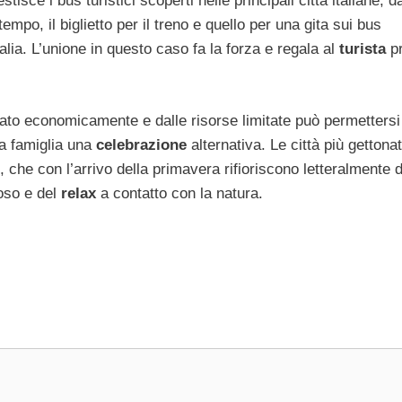
stisce i bus turistici scoperti nelle principali città italiane,
o, il biglietto per il treno e quello per una gita sui bus
lia. L’unione in questo caso fa la forza e regala al
turista
pr
unato economicamente e dalle risorse limitate può permettersi
ua famiglia una
celebrazione
alternativa. Le città più gettona
, che con l’arrivo della primavera rifioriscono letteralmente
oso e del
relax
a contatto con la natura.