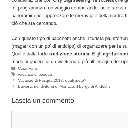
collaborazione con
City Sightseeing
, la società che ge
di programmare un viaggio comperando, nello stesso temp
panoramici per apprezzare le meraviglie della nostra Ita
ciò che sta cercando.
Con questo tipo di pacchetti anche il turista più sfort
(magari con un po’ di anticipo) di organizzare per la s
Quelle dalla forte
tradizione storica
. E gli
agriturismi
modo di godere di un weekend o più all’insegna del rip
Categorie
Cosa Fare
Tag
vacanze di pasqua
Vacanze di Pasqua 2017, quali mete?
Baviera, nei dintorni di Monaco: il borgo di Andechs
Lascia un commento
Commento