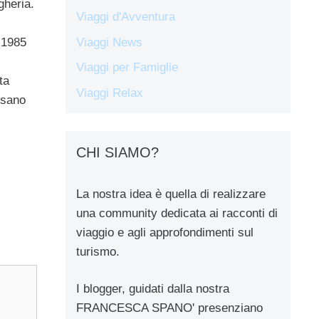
gheria.
Viaggi d'Avventura
Viaggi News
l 1985
Viaggi per Famiglie
ta
Viaggi Relax
ssano
CHI SIAMO?
La nostra idea è quella di realizzare
una community dedicata ai racconti di
viaggio e agli approfondimenti sul
turismo.
I blogger, guidati dalla nostra
FRANCESCA SPANO' presenziano