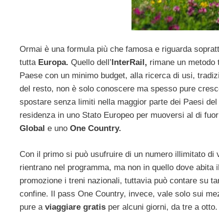
Ormai è una formula più che famosa e riguarda soprattu
tutta
Europa.
Quello dell’
InterRail,
rimane un metodo ta
Paese con un minimo budget, alla ricerca di usi, tradizi
del resto, non è solo conoscere ma spesso pure cre
spostare senza limiti nella maggior parte dei Paesi del
residenza in uno Stato Europeo per muoversi al di fuori 
Global
e uno
One Country.
Con il primo si può usufruire di un numero illimitato di v
rientrano nel programma, ma non in quello dove abita il
promozione i treni nazionali, tuttavia può contare su t
confine. Il pass One Country, invece, vale solo sui me
pure a
viaggiare gratis
per alcuni giorni, da tre a ott