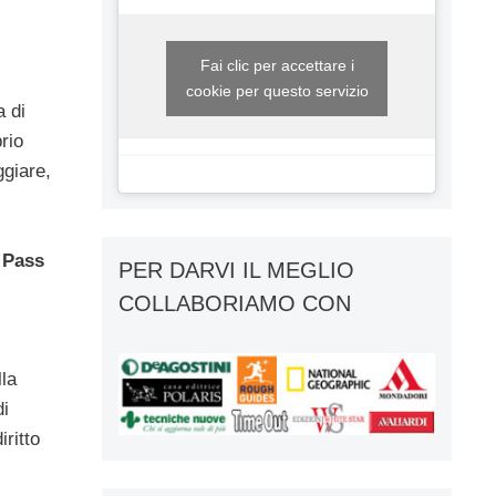
Fai clic per accettare i
cookie per questo servizio
a di
rio
ggiare,
n
Pass
PER DARVI IL MEGLIO
COLLABORIAMO CON
lla
di
ritto