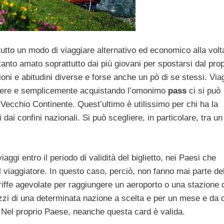
tto un modo di viaggiare alternativo ed economico alla volt
nto amato soprattutto dai più giovani per spostarsi dal prop
oni e abitudini diverse e forse anche un pò di se stessi. Via
scere e semplicemente acquistando l’omonimo
pass
ci si può
 Vecchio Continente. Quest’ultimo è utilissimo per chi ha la
dai confini nazionali. Si può scegliere, in particolare, tra u
iaggi entro il periodo di validità del biglietto, nei Paesi che
 viaggiatore. In questo caso, perciò, non fanno mai parte de
ariffe agevolate per raggiungere un aeroporto o una stazione 
zzi di una determinata nazione a scelta e per un mese e da di
o. Nel proprio Paese, neanche questa card è valida.