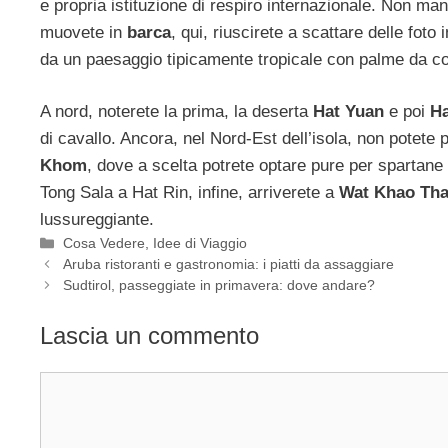
e propria istituzione di respiro internazionale. Non man
muovete in
barca
, qui, riuscirete a scattare delle foto 
da un paesaggio tipicamente tropicale con palme da c
A nord, noterete la prima, la deserta
Hat Yuan
e poi
Ha
di cavallo. Ancora, nel Nord-Est dell’isola, non potete 
Khom
, dove a scelta potrete optare pure per spartane 
Tong Sala a Hat Rin, infine, arriverete a
Wat Khao Th
lussureggiante.
Categorie
Cosa Vedere
,
Idee di Viaggio
Aruba ristoranti e gastronomia: i piatti da assaggiare
Sudtirol, passeggiate in primavera: dove andare?
Lascia un commento
Commento