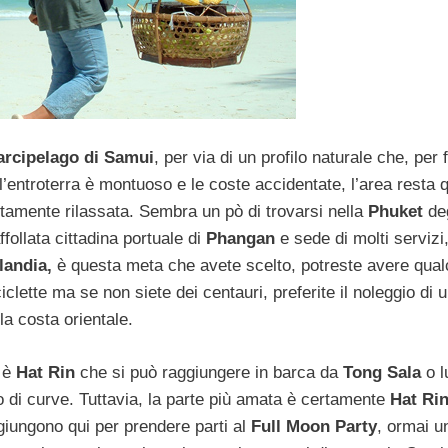
arcipelago di Samui
, per via di un profilo naturale che, per 
l’entroterra è montuoso e le coste accidentate, l’area resta 
ttamente rilassata. Sembra un pò di trovarsi nella
Phuket
de
ffollata cittadina portuale di
Phangan
e sede di molti servizi
landia,
è questa meta che avete scelto, potreste avere qua
ciclette ma se non siete dei centauri, preferite il noleggio di 
lla costa orientale.
a
è
Hat Rin
che si può raggiungere in barca da
Tong Sala
o l
 di curve. Tuttavia, la parte più amata è certamente
Hat Ri
 giungono qui per prendere parti al
Full Moon Party
, ormai u