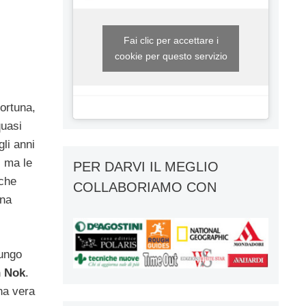
Fai clic per accettare i
cookie per questo servizio
fortuna,
quasi
gli anni
, ma le
PER DARVI IL MEGLIO
lche
COLLABORIAMO CON
una
ungo
n Nok
.
na vera