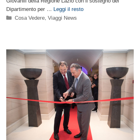
Giovanili della Regione Lazio con il sostegno del
Dipartimento per …
Leggi il resto
Categorie
Cosa Vedere
,
Viaggi News