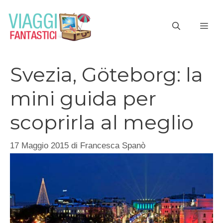
Vai
al
ME
contenuto
Svezia, Göteborg: la
mini guida per
scoprirla al meglio
17 Maggio 2015
di
Francesca Spanò