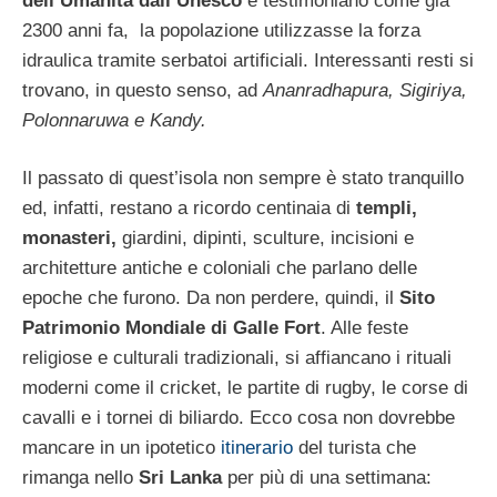
dell’Umanità dall’Unesco
e testimoniano come già
2300 anni fa, la popolazione utilizzasse la forza
idraulica tramite serbatoi artificiali. Interessanti resti si
trovano, in questo senso, ad
Ananradhapura, Sigiriya,
Polonnaruwa e Kandy.
Il passato di quest’isola non sempre è stato tranquillo
ed, infatti, restano a ricordo centinaia di
templi,
monasteri,
giardini, dipinti, sculture, incisioni e
architetture antiche e coloniali che parlano delle
epoche che furono. Da non perdere, quindi, il
Sito
Patrimonio Mondiale di Galle Fort
. Alle feste
religiose e culturali tradizionali, si affiancano i rituali
moderni come il cricket, le partite di rugby, le corse di
cavalli e i tornei di biliardo. Ecco cosa non dovrebbe
mancare in un ipotetico
itinerario
del turista che
rimanga nello
Sri Lanka
per più di una settimana: