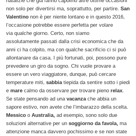
natalizie che già fanno capolino altre ottime occasioni
non solo per divertirsi ma, soprattutto, per partire.
San
Valentino
non è per niente lontano e in questo 2016,
l’occasione potrebbe essere perfetta per volare
via qualche giorno. Certo, non siamo
assolutamente passati dalla crisi economica che da
anni ci ha colpito, ma con qualche sacrificio ci si può
allontanare da casa. I più fortunati, poi, possono pure
prevedere un giro da sogno. Chi vuole provare a
essere un vero viaggiatore, dunque, può cercare
temperature miti,
sabbia
tiepida da sentire sotto i piedi
e
mare
calmo da osservare per trovare pieno
relax
.
Se state pensando ad una
vacanza
che abbia un
sapore estivo, non avete che l’imbarazzo della scelta.
Messico
o
Australia,
ad esempio, sono solo due
soluzioni alternative per un
soggiorno da favola,
ma
attenzione manca davvero pochissimo e se non state