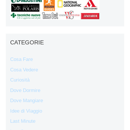
CATEGORIE
Cosa Fare
Cosa Vedere
Curiosità
Dove Dormire
Dove Mangiare
Idee di Viaggio
Last Minute