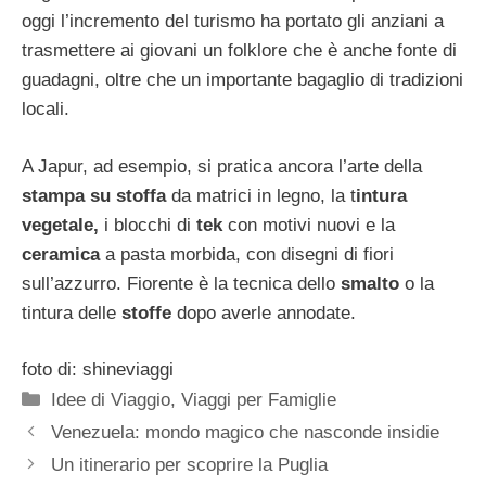
oggi l’incremento del turismo ha portato gli anziani a
trasmettere ai giovani un folklore che è anche fonte di
guadagni, oltre che un importante bagaglio di tradizioni
locali.
A Japur, ad esempio, si pratica ancora l’arte della
stampa su stoffa
da matrici in legno, la t
intura
vegetale,
i blocchi di
tek
con motivi nuovi e la
ceramica
a pasta morbida, con disegni di fiori
sull’azzurro. Fiorente è la tecnica dello
smalto
o la
tintura delle
stoffe
dopo averle annodate.
foto di: shineviaggi
Categorie
Idee di Viaggio
,
Viaggi per Famiglie
Venezuela: mondo magico che nasconde insidie
Un itinerario per scoprire la Puglia