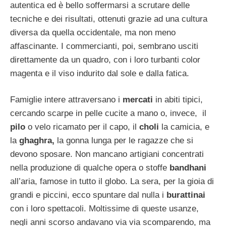
autentica ed è bello soffermarsi a scrutare delle
tecniche e dei risultati, ottenuti grazie ad una cultura
diversa da quella occidentale, ma non meno
affascinante. I commercianti, poi, sembrano usciti
direttamente da un quadro, con i loro turbanti color
magenta e il viso indurito dal sole e dalla fatica.
Famiglie intere attraversano i
mercati
in abiti tipici,
cercando scarpe in pelle cucite a mano o, invece, il
pilo
o velo ricamato per il capo, il
choli
la camicia, e
la
ghaghra,
la gonna lunga per le ragazze che si
devono sposare. Non mancano artigiani concentrati
nella produzione di qualche opera o stoffe
bandhani
all’aria, famose in tutto il globo. La sera, per la gioia di
grandi e piccini, ecco spuntare dal nulla i
burattinai
con i loro spettacoli. Moltissime di queste usanze,
negli anni scorso andavano via via scomparendo, ma