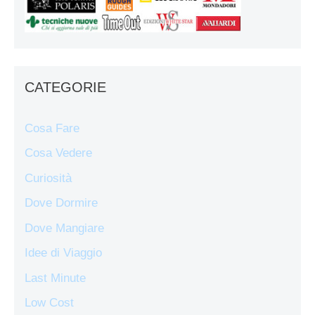
CATEGORIE
Cosa Fare
Cosa Vedere
Curiosità
Dove Dormire
Dove Mangiare
Idee di Viaggio
Last Minute
Low Cost