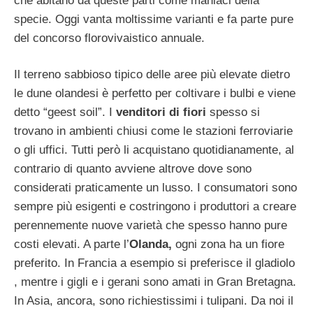
che abitano da queste parti come maniaci della
specie. Oggi vanta moltissime varianti e fa parte pure
del concorso florovivaistico annuale.
Il terreno sabbioso tipico delle aree più elevate dietro
le dune olandesi è perfetto per coltivare i bulbi e viene
detto “geest soil”. I
venditori di fiori
spesso si
trovano in ambienti chiusi come le stazioni ferroviarie
o gli uffici. Tutti però li acquistano quotidianamente, al
contrario di quanto avviene altrove dove sono
considerati praticamente un lusso. I consumatori sono
sempre più esigenti e costringono i produttori a creare
perennemente nuove varietà che spesso hanno pure
costi elevati. A parte l’
Olanda,
ogni zona ha un fiore
preferito. In Francia a esempio si preferisce il gladiolo
, mentre i gigli e i gerani sono amati in Gran Bretagna.
In Asia, ancora, sono richiestissimi i tulipani. Da noi il