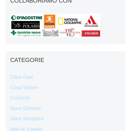
COLLABORIAMO CON
CATEGORIE
Cosa Fare
Cosa Vedere
Curiosità
Dove Dormire
Dove Mangiare
Idee di Viaggio