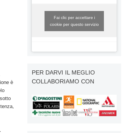
Fai clic per accettare i
cookie per questo servizio
PER DARVI IL MEGLIO
.
COLLABORIAMO CON
zione è
elo
sotto
stenza,
.