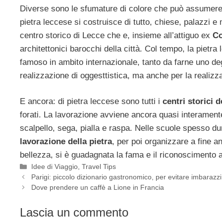
Diverse sono le sfumature di colore che può assumere
pietra leccese si costruisce di tutto, chiese, palazzi e
centro storico di Lecce che e, insieme all’attiguo ex
Co
architettonici barocchi della città. Col tempo, la pietr
famoso in ambito internazionale, tanto da farne uno degl
realizzazione di oggesttistica, ma anche per la realizza
E ancora: di pietra leccese sono tutti i
centri storici 
forati. La lavorazione avviene ancora quasi interamen
scalpello, sega, pialla e raspa. Nelle scuole spesso dur
lavorazione della pietra
, per poi organizzare a fine 
bellezza, si è guadagnata la fama e il riconoscimento ar
Categorie
Idee di Viaggio
,
Travel Tips
Parigi: piccolo dizionario gastronomico, per evitare imbarazzi 
Dove prendere un caffè a Lione in Francia
Lascia un commento