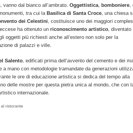
, vanno dal bianco all’ambrato.
Oggettistica
,
bomboniere
,
 monumenti, tra cui la
Basilica di Santa Croce
, una chiesa s
nvento dei Celestini
, costituisce uno dei maggiori comples
a leccese ha ottenuto un
riconoscimento artistico
, diventato
i oggetti più richiesti anche all’estero non solo per la
zione di palazzi e ville.
del Salento
, edificati prima dell’avvento del cemento e dei ma
te a mano con metodologie tramandate da generazioni utiliz
ante le ore di educazione artistica si dedica del tempo alla
anno delle mostre per questa pietra unica al mondo, che con l
tistico internazionale.
al ristorante