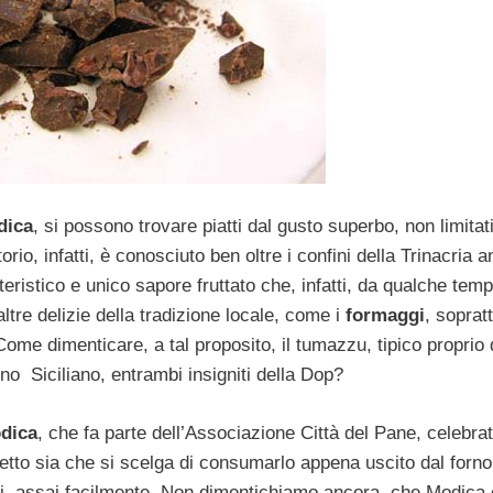
dica
, si possono trovare piatti dal gusto superbo, non limitat
itorio, infatti, è conosciuto ben oltre i confini della Trinacria 
teristico e unico sapore fruttato che, infatti, da qualche temp
ltre delizie della tradizione locale, come i
formaggi
, soprat
Come dimenticare, a tal proposito, il tumazzu, tipico proprio 
no Siciliano, entrambi insigniti della Dop?
odica
, che fa parte dell’Associazione Città del Pane, celebra
rfetto sia che si scelga di consumarlo appena uscito dal forno
tti, assai facilmente. Non dimentichiamo,ancora, che Modica 