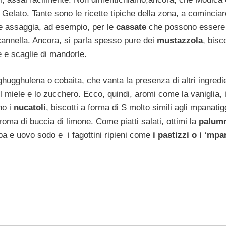
 Gelato. Tante sono le ricette tipiche della zona, a cominciar
le assaggia, ad esempio, per le
cassate
che possono essere
cannella. Ancora, si parla spesso pure dei
mustazzola
, bisco
 e scaglie di mandorle.
ghugghulena o cobaita, che vanta la presenza di altri ingredi
il miele e lo zucchero. Ecco, quindi, aromi come la vaniglia, i
no i
nucatoli
, biscotti a forma di S molto simili agli mpanatigg
roma di buccia di limone. Come piatti salati, ottimi la
palum
ba e uovo sodo e i fagottini ripieni come
i pastizzi o i ‘mpa