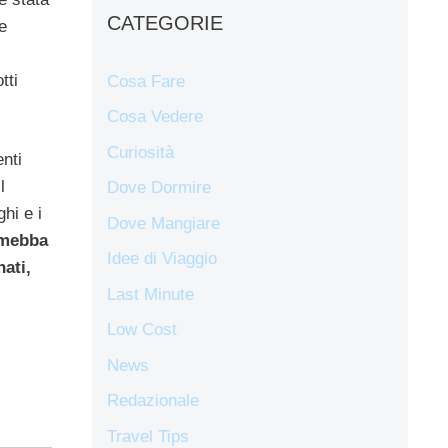
CATEGORIE
e
tti
Cosa Fare
Cosa Vedere
Curiosità
enti
l
Dove Dormire
hi e i
Dove Mangiare
mebba
Idee di Viaggio
nati,
Last Minute
Low Cost
News
Redazionale
Travel Tips