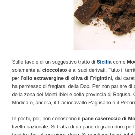
Sulle tavole di un suggestivo tratto di
Sicilia
come
Mo
solamente al
cioccolato
e ai suoi derivati. Tutto il terr
per l’
olio extravergine di oliva di Frigintini,
dal carat
ha permesso di fregiarsi della Dop. Per non parlare di a
della zona dei Monti Iblei e della provincia di Ragusa. 
Modica o, ancora, il Caciocavallo Ragusano o il Pecori
In pochi, poi, non conoscono il
pane casereccio di M
livello nazionale. Si tratta di un pane di grano duro pe
tiepido che alcuni giorni dopo. Si mantiene bene, infa