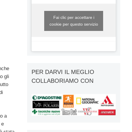
Fai clic per accettare i
cookie per questo servizio
i
anche
PER DARVI IL MEGLIO
o gli
COLLABORIAMO CON
tutto
di
to a
 e
è stata