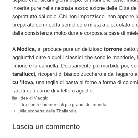
inserita pure nella neonata associazione delle Città del
soprattutto dai dolci.Chi non impazzisce, non appene 
preparate con ricotta semplice o mista a cioccolato e 
dalla consistenza molto dura e corposa a base di miele
A
Modica,
si produce pure un delizioso
torrone
detto 
aggiuntivi oltre a quelli classici che sono le mandorle, 
limone e la cannella. Decisamente più morbidi, poi, so
tarallucci,
ricoperti di bianco zucchero e dal leggero a
cu ‘llova,
una teglia di pasta al forno a forma di colom
farciti con carne di vitello o agnello.
Categorie
Idee di Viaggio
I tre centri commerciali più grandi del mondo
Alla scoperta della Thailandia
Lascia un commento