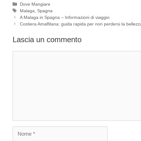
Categorie
Dove Mangiare
Tag
Malaga
,
Spagna
A Malaga in Spagna – Informazioni di viaggio
Costiera Amalfitana: guida rapida per non perdersi la bellezza
Lascia un commento
Commento
Nome