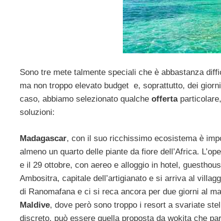
Sono tre mete talmente speciali che è abbastanza diffic
ma non troppo elevato budget e, soprattutto, dei giorni 
caso, abbiamo selezionato qualche
offerta
particolare,
soluzioni:
Madagascar
, con il suo ricchissimo ecosistema è impo
almeno un quarto delle piante da fiore dell’Africa. L’ope
e il 29 ottobre, con aereo e alloggio in hotel, guesth
Ambositra, capitale dell’artigianato e si arriva al villa
di Ranomafana e ci si reca ancora per due giorni al mar
Maldive
, dove però sono troppo i resort a svariate st
discreto, può essere quella proposta da wokita che pa