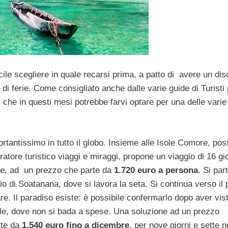
ile scegliere in quale recarsi prima, a patto di avere un dis
di ferie. Come consigliato anche dalle varie guide di Turisti
 che in questi mesi potrebbe farvi optare per una delle varie
rtantissimo in tutto il globo. Insieme alle Isole Comore, po
ratore turistico viaggi e miraggi, propone un viaggio di 16 gior
ouse, ad un prezzo che parte da
1.720 euro a persona
. Si par
ggio di Soatanana, dove si lavora la seta. Si continua verso il
e. Il paradiso esiste: è possibile confermarlo dopo aver vist
elle, dove non si bada a spese. Una soluzione ad un prezzo
rte da
1.540 euro fino a dicembre
, per nove giorni e sette no