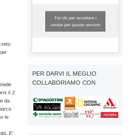
Fai clic per accettare i
cookie per questo servizio
creto
 per
PER DARVI IL MEGLIO
COLLABORIAMO CON
ssiede
ni il 2
te da
 parco
o le
tti. E’