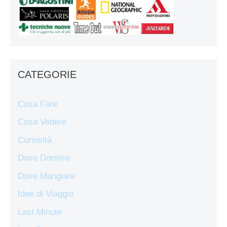
CATEGORIE
Cosa Fare
Cosa Vedere
Curiosità
Dove Dormire
Dove Mangiare
Idee di Viaggio
Last Minute