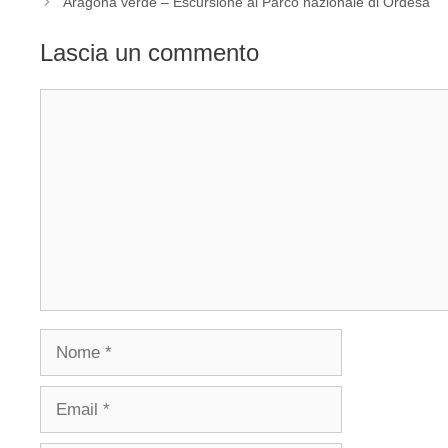
Aragona verde – Escursione al Parco nazionale di Ordesa
Lascia un commento
Commento
Nome
Email