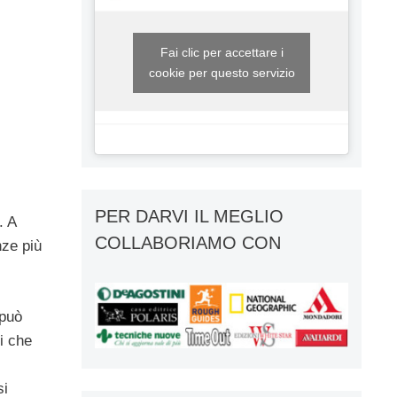
Fai clic per accettare i
cookie per questo servizio
PER DARVI IL MEGLIO
. A
COLLABORIAMO CON
nze più
può
i che
si