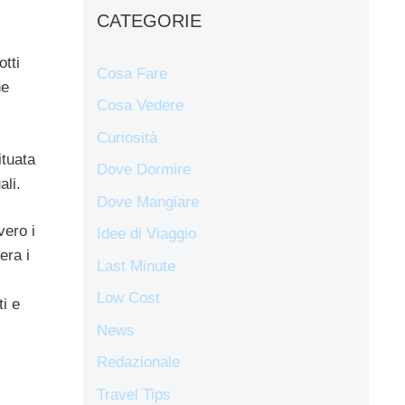
CATEGORIE
otti
Cosa Fare
he
Cosa Vedere
Curiosità
ituata
Dove Dormire
ali.
Dove Mangiare
vero i
Idee di Viaggio
era i
Last Minute
Low Cost
ti e
News
Redazionale
Travel Tips