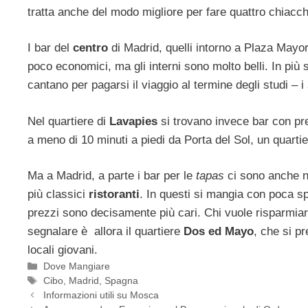
tratta anche del modo migliore per fare quattro chiac
I bar del
centro
di Madrid, quelli intorno a Plaza Mayor
poco economici, ma gli interni sono molto belli. In più 
cantano per pagarsi il viaggio al termine degli studi – i
Nel quartiere di
Lavapies
si trovano invece bar con pre
a meno di 10 minuti a piedi da Porta del Sol, un quarti
Ma a Madrid, a parte i bar per le
tapas
ci sono anche n
più classici
ristoranti
. In questi si mangia con poca sp
prezzi sono decisamente più cari. Chi vuole risparmiare
segnalare è allora il quartiere
Dos ed Mayo
, che si pr
locali giovani.
Categorie
Dove Mangiare
Tag
Cibo
,
Madrid
,
Spagna
Informazioni utili su Mosca