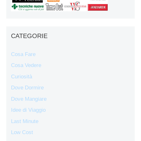
CATEGORIE
Cosa Fare
Cosa Vedere
Curiosità
Dove Dormire
Dove Mangiare
Idee di Viaggio
Last Minute
Low Cost