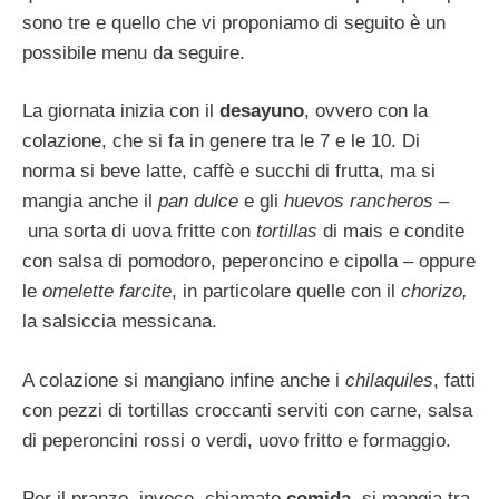
sono tre e quello che vi proponiamo di seguito è un
possibile menu da seguire.
La giornata inizia con il
desayuno
, ovvero con la
colazione, che si fa in genere tra le 7 e le 10. Di
norma si beve latte, caffè e succhi di frutta, ma si
mangia anche il
pan dulce
e gli
huevos rancheros –
una sorta di uova fritte con
tortillas
di mais e condite
con salsa di pomodoro, peperoncino e cipolla – oppure
le
omelette farcite
, in particolare quelle con il
chorizo,
la salsiccia messicana.
A colazione si mangiano infine anche i
chilaquiles
, fatti
con pezzi di tortillas croccanti serviti con carne, salsa
di peperoncini rossi o verdi, uovo fritto e formaggio.
Per il pranzo, invece, chiamato
comida
, si mangia tra